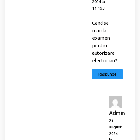
2024 la
11:46 J
Cand se
mai da
examen
pentru
autorizare
electrician?
Răspunde
Admin
29
august
2024