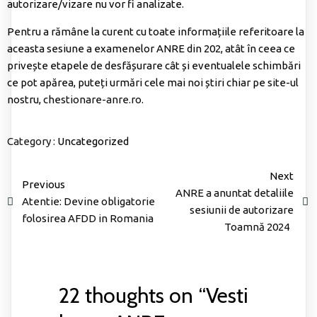
autorizare/vizare nu vor fi analizate.
Pentru a rămâne la curent cu toate informațiile referitoare la
aceasta sesiune a examenelor ANRE din 202, atât în ceea ce
privește etapele de desfășurare cât și eventualele schimbări
ce pot apărea, puteți urmări cele mai noi știri chiar pe site-ul
nostru,
chestionare-anre.ro
.
Category :
Uncategorized
Next
Previous
ANRE a anuntat detaliile
Atentie: Devine obligatorie
sesiunii de autorizare
folosirea AFDD in Romania
Toamnă 2024
22 thoughts on “
Vesti