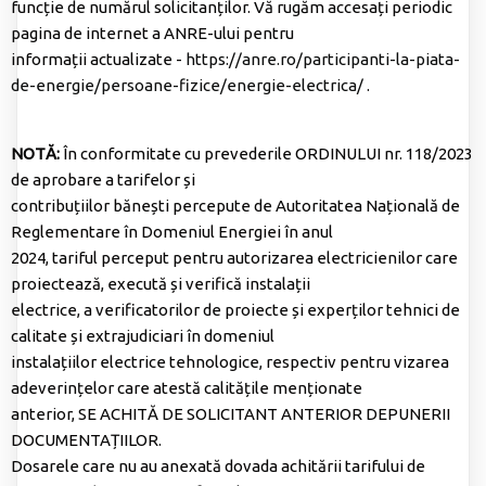
funcție de numărul solicitanților. Vă rugăm accesați periodic
pagina de internet a ANRE-ului pentru
informații actualizate -
https://anre.ro/participanti-la-piata-
de-energie/persoane-fizice/energie-electrica/
.
NOTĂ:
În conformitate cu prevederile ORDINULUI nr. 118/2023
de aprobare a tarifelor și
contribuțiilor bănești percepute de Autoritatea Națională de
Reglementare în Domeniul Energiei în anul
2024, tariful perceput pentru autorizarea electricienilor care
proiectează, execută și verifică instalații
electrice, a verificatorilor de proiecte și experților tehnici de
calitate și extrajudiciari în domeniul
instalațiilor electrice tehnologice, respectiv pentru vizarea
adeverințelor care atestă calitățile menționate
anterior, SE ACHITĂ DE SOLICITANT ANTERIOR DEPUNERII
DOCUMENTAȚIILOR.
Dosarele care nu au anexată dovada achitării tarifului de