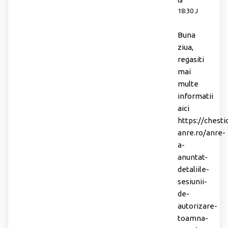
la
18:30 J
Buna
ziua,
regasiti
mai
multe
informatii
aici
https://chesti
anre.ro/anre-
a-
anuntat-
detaliile-
sesiunii-
de-
autorizare-
toamna-