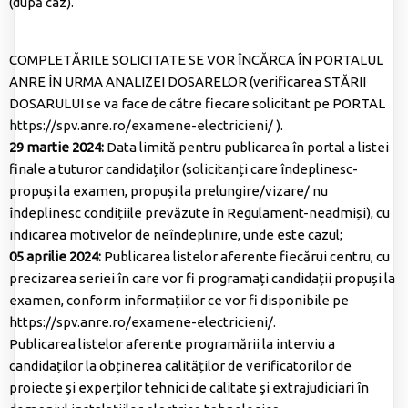
(după caz).
COMPLETĂRILE SOLICITATE SE VOR ÎNCĂRCA ÎN PORTALUL
ANRE ÎN URMA ANALIZEI DOSARELOR (verificarea STĂRII
DOSARULUI se va face de către fiecare solicitant pe PORTAL
https://spv.anre.ro/examene-electricieni/
).
29 martie 2024:
Data limită pentru publicarea în portal a listei
finale a tuturor candidaților (solicitanți care îndeplinesc-
propuși la examen, propuși la prelungire/vizare/ nu
îndeplinesc condițiile prevăzute în Regulament-neadmiși), cu
indicarea motivelor de neîndeplinire, unde este cazul;
05 aprilie 2024:
Publicarea listelor aferente fiecărui centru, cu
precizarea seriei în care vor fi programați candidații propuși la
examen, conform informațiilor ce vor fi disponibile pe
https://spv.anre.ro/examene-electricieni/.
Publicarea listelor aferente programării la interviu a
candidaților la obținerea calităților de verificatorilor de
proiecte şi experţilor tehnici de calitate şi extrajudiciari în