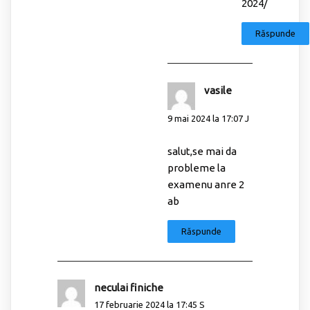
2024/
Răspunde
vasile
9 mai 2024 la 17:07 J
salut,se mai da
probleme la
examenu anre 2
ab
Răspunde
neculai finiche
17 februarie 2024 la 17:45 S