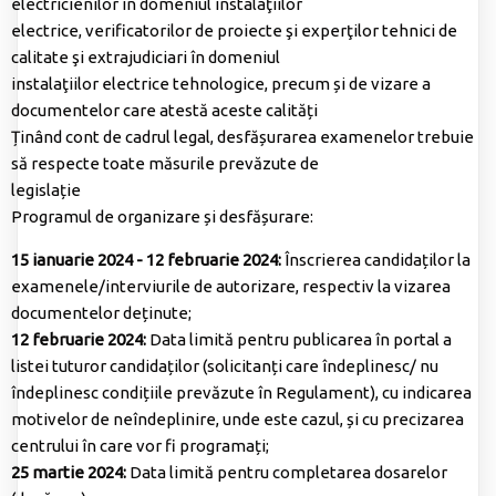
electricienilor în domeniul instalaţiilor
electrice, verificatorilor de proiecte şi experţilor tehnici de
calitate şi extrajudiciari în domeniul
instalaţiilor electrice tehnologice, precum și de vizare a
documentelor care atestă aceste calități
Ținând cont de cadrul legal, desfășurarea examenelor trebuie
să respecte toate măsurile prevăzute de
legislație
Programul de organizare și desfășurare:
15 ianuarie 2024 - 12 februarie 2024:
Înscrierea candidaților la
examenele/interviurile de autorizare, respectiv la vizarea
documentelor deținute;
12 februarie 2024:
Data limită pentru publicarea în portal a
listei tuturor candidaților (solicitanți care îndeplinesc/ nu
îndeplinesc condițiile prevăzute în Regulament), cu indicarea
motivelor de neîndeplinire, unde este cazul, și cu precizarea
centrului în care vor fi programați;
25 martie 2024:
Data limită pentru completarea dosarelor