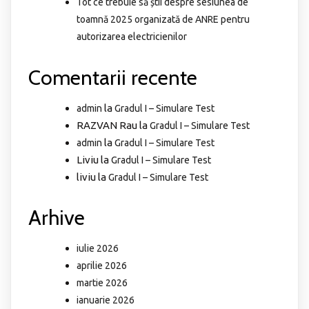
Tot ce trebuie să știi despre sesiunea de
toamnă 2025 organizată de ANRE pentru
autorizarea electricienilor
Comentarii recente
la
admin
Gradul I – Simulare Test
RAZVAN Rau
la
Gradul I – Simulare Test
la
admin
Gradul I – Simulare Test
Liviu
la
Gradul I – Simulare Test
liviu
la
Gradul I – Simulare Test
Arhive
iulie 2026
aprilie 2026
martie 2026
ianuarie 2026