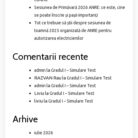
Sesiunea de Primăvară 2026 ANRE: ce este, cine
se poate înscrie și pașii importanți
Tot ce trebuie să știi despre sesiunea de
toamnă 2025 organizată de ANRE pentru
autorizarea electricienilor
Comentarii recente
la
admin
Gradul I – Simulare Test
RAZVAN Rau
la
Gradul I – Simulare Test
la
admin
Gradul I – Simulare Test
Liviu
la
Gradul I – Simulare Test
liviu
la
Gradul I – Simulare Test
Arhive
iulie 2026