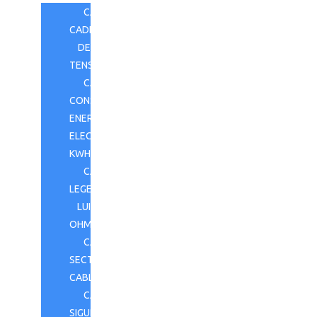
CALCULATOR
CADERE
DE
TENSIUNE
CALCULATOR
CONSUM
ENERGIE
ELECTRICĂ
KWH
CALCULATOR
LEGEA
LUI
OHM
CALCULATOR
SECTIUNE
CABLU
CALCULATOR
SIGURANTE