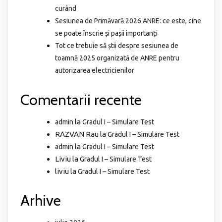
curând
Sesiunea de Primăvară 2026 ANRE: ce este, cine
se poate înscrie și pașii importanți
Tot ce trebuie să știi despre sesiunea de
toamnă 2025 organizată de ANRE pentru
autorizarea electricienilor
Comentarii recente
la
admin
Gradul I – Simulare Test
RAZVAN Rau
la
Gradul I – Simulare Test
la
admin
Gradul I – Simulare Test
Liviu
la
Gradul I – Simulare Test
liviu
la
Gradul I – Simulare Test
Arhive