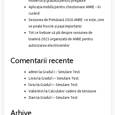
modernă și gratuită pentru pregătire
Aplicația mobilă pentru chestionare ANRE – în
curând
Sesiunea de Primăvară 2026 ANRE: ce este, cine
se poate înscrie și pașii importanți
Tot ce trebuie să știi despre sesiunea de
toamnă 2025 organizată de ANRE pentru
autorizarea electricienilor
Comentarii recente
la
admin
Gradul I – Simulare Test
Liviu
la
Gradul I – Simulare Test
liviu
la
Gradul I – Simulare Test
Valentin
la
Calculator cadere de tensiune
Dan
la
Gradul I – Simulare Test
Arhive