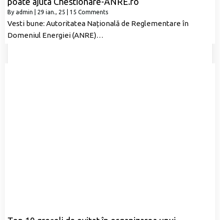
poate ajuta Chestionare-ANRE.ro
By
admin
|
29
ian., 25
|
15 Comments
Vesti bune: Autoritatea Națională de Reglementare în
Domeniul Energiei (ANRE)…