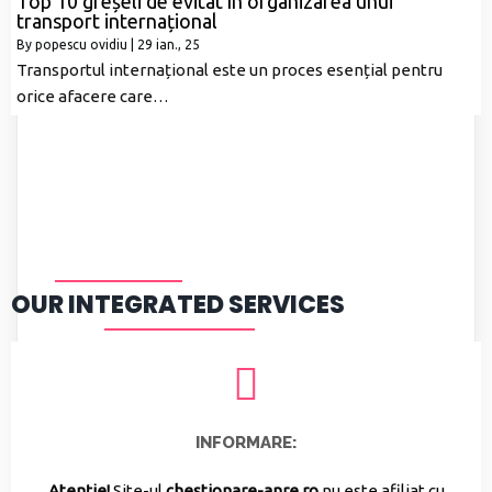
Top 10 greșeli de evitat în organizarea unui
transport internațional
By
popescu ovidiu
|
29
ian., 25
Transportul internațional este un proces esențial pentru
orice afacere care…
OUR INTEGRATED SERVICES
INFORMARE:
Atenție!
Site-ul
chestionare-anre.ro
nu este afiliat cu