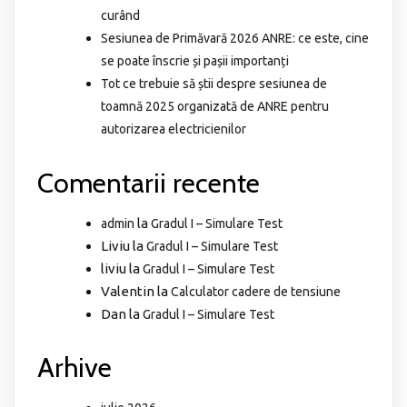
curând
Sesiunea de Primăvară 2026 ANRE: ce este, cine
se poate înscrie și pașii importanți
Tot ce trebuie să știi despre sesiunea de
toamnă 2025 organizată de ANRE pentru
autorizarea electricienilor
Comentarii recente
la
admin
Gradul I – Simulare Test
Liviu
la
Gradul I – Simulare Test
liviu
la
Gradul I – Simulare Test
Valentin
la
Calculator cadere de tensiune
Dan
la
Gradul I – Simulare Test
Arhive