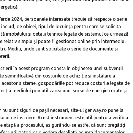
nergetică.
erde 2024, persoanele interesate trebuie să respecte o serie
ii includ, de obicei, tipul de locuință pentru care se solicită
ă imobilului și detalii tehnice legate de sistemul ce urmează
te relativ simplu și poate fi gestionat online prin intermediul
tru Mediu, unde sunt solicitate o serie de documente și
erii.
nscrierii în acest program constă în obținerea unei subvenții
 semnificativă din costurile de achiziție și instalare a
a acestor sisteme, gospodăriile pot reduce costurile legate de
tecția mediului prin utilizarea unei surse de energie curate și
r nu sunt siguri de pașii necesari, site-ul
genway.ro
pune la
ului de înscriere. Acest instrument este util pentru a verifica
are etapă a procesului, asigurându-se astfel că sunt pregătiți
 oferă utilizatorilor o vedere detaliată asupra documentelor