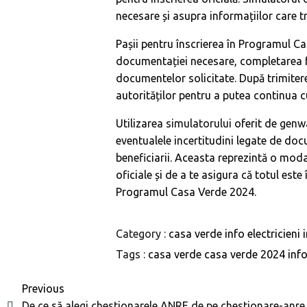
necesare și asupra informațiilor care t
Pașii pentru înscrierea în Programul Cas
documentației necesare, completarea f
documentelor solicitate. După trimiterea
autorităților pentru a putea continua c
Utilizarea
simulatorului
oferit de
genw
eventualele incertitudini legate de doc
beneficiarii. Aceasta reprezintă o modal
oficiale și de a te asigura că totul este
Programul Casa Verde 2024.
Category :
casa verde
info electricieni
Tags :
casa verde
casa verde 2024
inf
Previous
De ce să alegi chestionarele ANRE de pe chestionare-anre