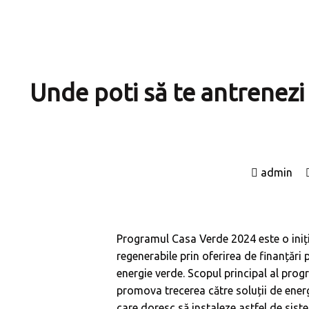
Unde poti să te antrenezi
admin
Programul Casa Verde 2024 este o iniți
regenerabile prin oferirea de finanțări 
energie verde. Scopul principal al pro
promova trecerea către soluții de energ
care doresc să instaleze astfel de siste