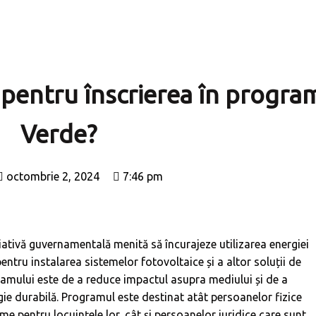
 pentru înscrierea în progra
Verde?
octombrie 2, 2024
7:46 pm
ativă guvernamentală menită să încurajeze utilizarea energiei
pentru instalarea sistemelor fotovoltaice și a altor soluții de
gramului este de a reduce impactul asupra mediului și de a
ie durabilă. Programul este destinat atât persoanelor fizice
me pentru locuințele lor, cât și persoanelor juridice care sunt