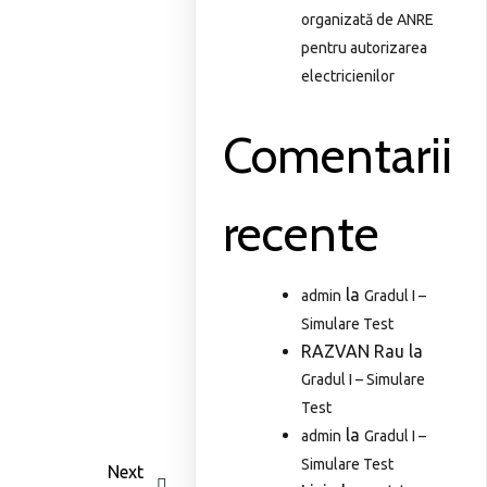
organizată de ANRE
pentru autorizarea
electricienilor
Comentarii
recente
la
admin
Gradul I –
Simulare Test
RAZVAN Rau
la
Gradul I – Simulare
Test
la
admin
Gradul I –
Simulare Test
Next