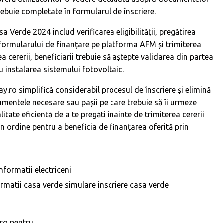
rebuie completate în formularul de înscriere.
a Verde 2024 includ verificarea eligibilității, pregătirea
ormularului de finanțare pe platforma AFM și trimiterea
 cererii, beneficiarii trebuie să aștepte validarea din partea
u instalarea sistemului fotovoltaic.
ay.ro
simplifică considerabil procesul de înscriere și elimină
umentele necesare sau pașii pe care trebuie să îi urmeze
itate eficientă de a te pregăti înainte de trimiterea cererii
 în ordine pentru a beneficia de finanțarea oferită prin
informatii electriceni
ormatii casa verde
simulare inscriere casa verde
.ro pentru