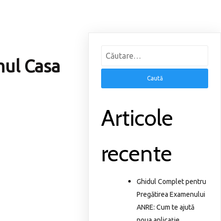
Caută
mul Casa
după:
Articole
recente
Ghidul Complet pentru
Pregătirea Examenului
ANRE: Cum te ajută
noua aplicație