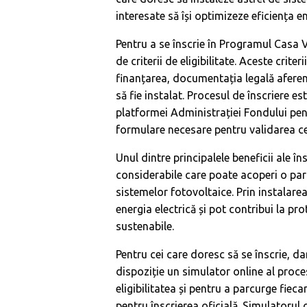
interesate să își optimizeze eficiența e
Pentru a se înscrie în Programul Casa V
de criterii de eligibilitate. Aceste criter
finanțarea, documentația legală aferent
să fie instalat. Procesul de înscriere es
platformei Administrației Fondului pen
formulare necesare pentru validarea cer
Unul dintre principalele beneficii ale î
considerabile care poate acoperi o parte
sistemelor fotovoltaice. Prin instalare
energia electrică și pot contribui la pro
sustenabile.
Pentru cei care doresc să se înscrie, da
dispoziție un simulator online al proces
eligibilitatea și pentru a parcurge fiec
pentru înscrierea oficială. Simulatorul