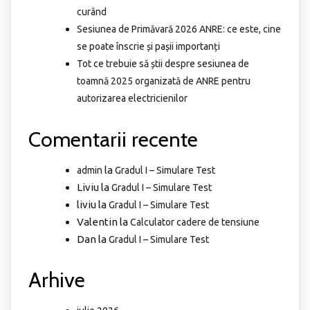
curând
Sesiunea de Primăvară 2026 ANRE: ce este, cine
se poate înscrie și pașii importanți
Tot ce trebuie să știi despre sesiunea de
toamnă 2025 organizată de ANRE pentru
autorizarea electricienilor
Comentarii recente
la
admin
Gradul I – Simulare Test
Liviu
la
Gradul I – Simulare Test
liviu
la
Gradul I – Simulare Test
Valentin
la
Calculator cadere de tensiune
Dan
la
Gradul I – Simulare Test
Arhive