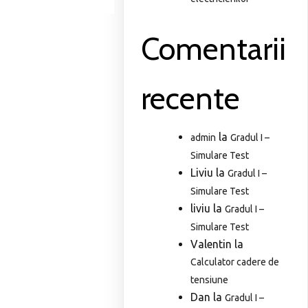
Comentarii
recente
la
admin
Gradul I –
Simulare Test
Liviu
la
Gradul I –
Simulare Test
liviu
la
Gradul I –
Simulare Test
Valentin
la
Calculator cadere de
tensiune
Dan
la
Gradul I –