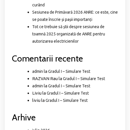
curând
Sesiunea de Primăvară 2026 ANRE: ce este, cine
se poate înscrie și pașii importanți
Tot ce trebuie să știi despre sesiunea de
toamnă 2025 organizată de ANRE pentru
autorizarea electricienilor
Comentarii recente
la
admin
Gradul I – Simulare Test
RAZVAN Rau
la
Gradul I – Simulare Test
la
admin
Gradul I – Simulare Test
Liviu
la
Gradul I – Simulare Test
liviu
la
Gradul I – Simulare Test
Arhive